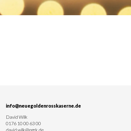
info@neuegoldenrosskaserne.de
David Wilk
0176 10 00 63 00
david.wilk@ngrk.de