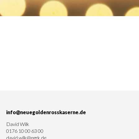
info@neuegoldenrosskaserne.de
David Wilk
0176 10 00 63 00
david.wilk@ngrk.de