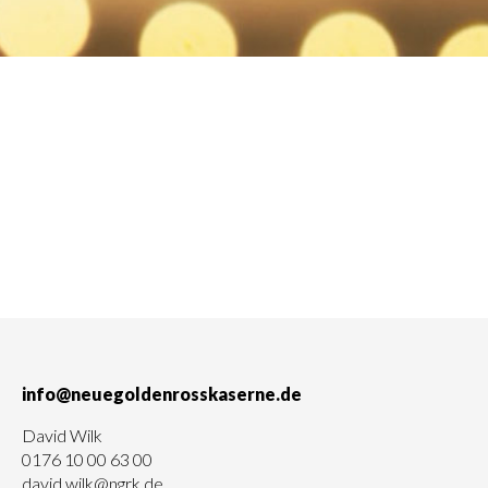
info@neuegoldenrosskaserne.de
David Wilk
0176 10 00 63 00
david.wilk@ngrk.de