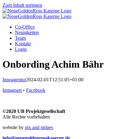
Zum Inhalt springen
Co-Office
Neuigkeiten
Team
Kontakt
Login
Onbording Achim Bähr
Innoagentur
2024-02-01T12:51:05+01:00
Instagram
•
Facebook
©2020 UB Projektgesellschaft
Alle Rechte vorbehalten
website by
pix and stripes
info@neuegoldenrosskaserne.de