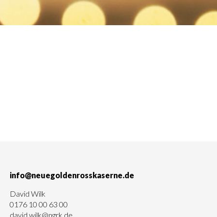
info@neuegoldenrosskaserne.de
David Wilk
0176 10 00 63 00
david.wilk@ngrk.de