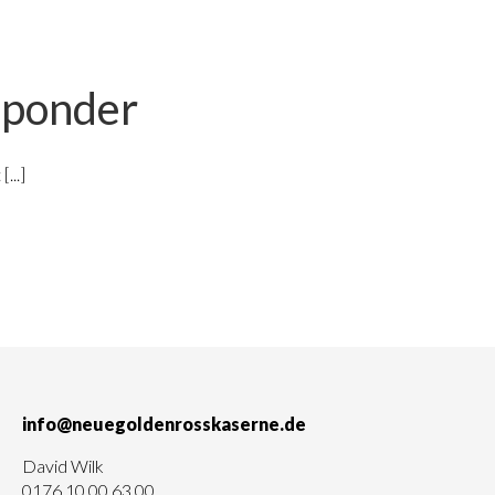
sponder
...]
info@neuegoldenrosskaserne.de
David Wilk
0176 10 00 63 00