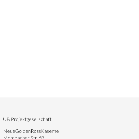
UB Projektgesellschaft
NeueGoldenRossKaserne
Mombacher Str. 68