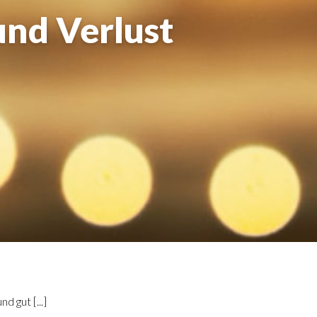
und Verlust
 gut [...]